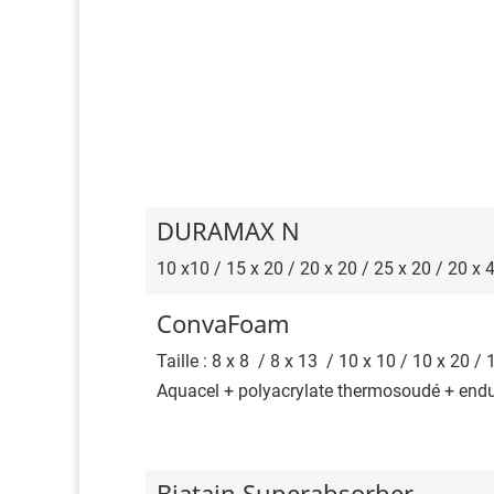
DURAMAX N
10 x10 / 15 x 20 / 20 x 20 / 25 x 20 / 20 x 
ConvaFoam
Taille : 8 x 8 / 8 x 13 / 10 x 10 / 10 x 20 /
Aquacel + polyacrylate thermosoudé + endu
Biatain Superabsorber