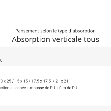
Pansement selon le type d'absorption
Absorption verticale tous
40
 10 x 25 / 15 x 15 / 17.5 x 17.5 / 21 x 21
ction siliconée + mousse de PU + film de PU