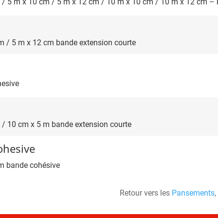
m / 5 m x 10 cm / 5 m x 12 cm / 10 m x 10 cm / 10 m x 12 cm –
cm / 5 m x 12 cm bande extension courte
hesive
m / 10 cm x 5 m bande extension courte
ohesive
 m bande cohésive
Retour vers les
Pansements
,