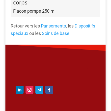
corps
Flacon pompe 250 ml
Retour vers les
Pansements
, les
Dispositifs
spéciaux
ou les
Soins de base