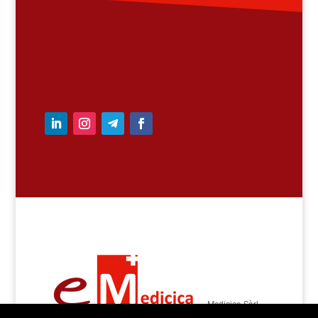
– Medicica Sàrl –