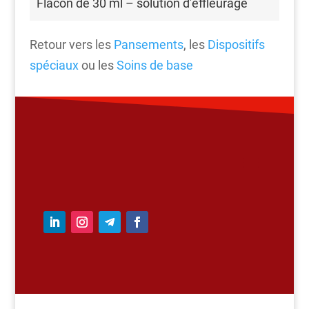
Flacon de 30 ml – solution d’effleurage
Retour vers les
Pansements
, les
Dispositifs
spéciaux
ou les
Soins de base