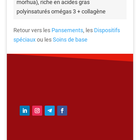
morhua), riche en acides gras
polyinsaturés omégas 3 + collagène
Retour vers les
Pansements
, les
Dispositifs
spéciaux
ou les
Soins de base