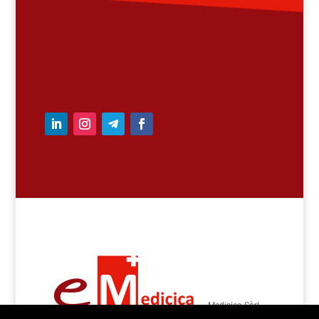
– Medicica Sàrl –