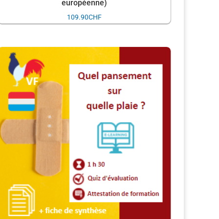
européenne)
109.90
CHF