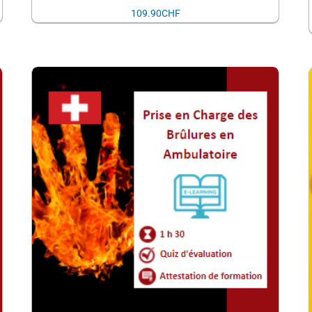
109.90
CHF