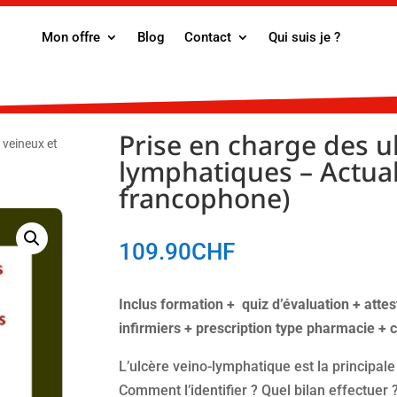
Mon offre
Blog
Contact
Qui suis je ?
Prise en charge des u
 veineux et
lymphatiques – Actual
francophone)
109.90
CHF
Inclus formation + quiz d’évaluation + atte
infirmiers + prescription type pharmacie +
L’ulcère veino-lymphatique est la principale 
Comment l’identifier ? Quel bilan effectuer 