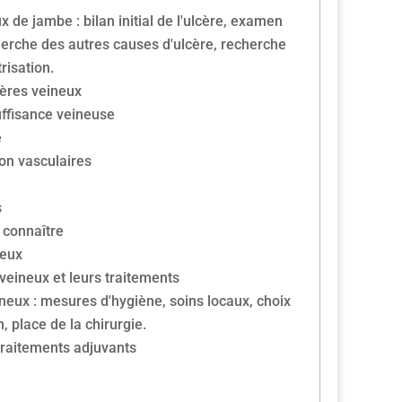
x de jambe : bilan initial de l'ulcère, examen
echerche des autres causes d'ulcère, recherche
risation.
cères veineux
uffisance veineuse
e
on vasculaires
s
 connaître
neux
 veineux et leurs traitements
ineux : mesures d'hygiène, soins locaux, choix
 place de la chirurgie.
traitements adjuvants