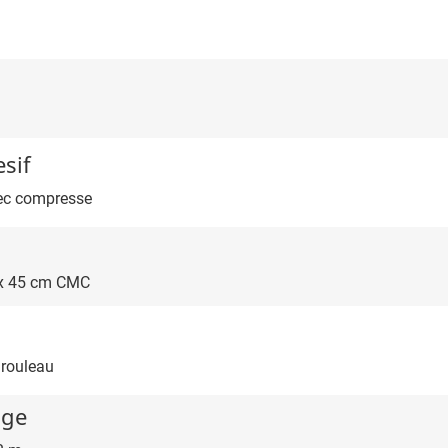
sif
vec compresse
5 x 45 cm CMC
 rouleau
uge