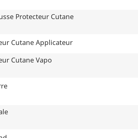
usse Protecteur Cutane
eur Cutane Applicateur
teur Cutane Vapo
rre
ale
nd