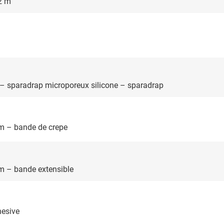
 2 m
 – sparadrap microporeux silicone – sparadrap
 m – bande de crepe
 m – bande extensible
hesive