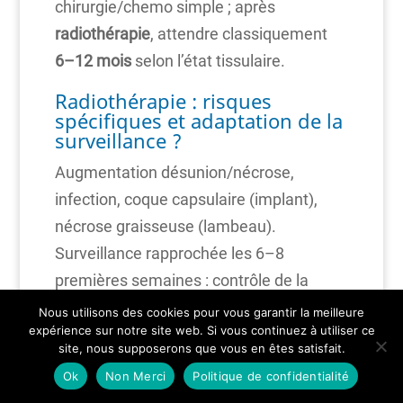
chirurgie/chemo simple ; après
radiothérapie
, attendre classiquement
6–12 mois
selon l’état tissulaire.
Radiothérapie : risques
spécifiques et adaptation de la
surveillance ?
Augmentation désunion/nécrose,
infection, coque capsulaire (implant),
nécrose graisseuse (lambeau).
Surveillance rapprochée les 6–8
premières semaines : contrôle de la
perfusion cutanée (couleur, chaleur,
Nous utilisons des cookies pour vous garantir la meilleure
expérience sur notre site web. Si vous continuez à utiliser ce
douleur), détection précoce des
site, nous supposerons que vous en êtes satisfait.
collections, bas seuil pour
Ok
Non Merci
Politique de confidentialité
reprise/lavage. En prévention : différer la