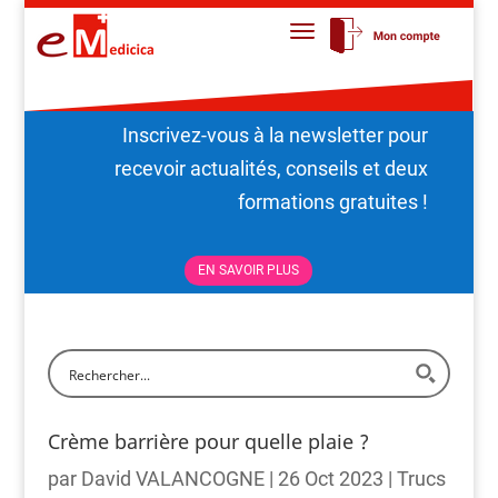
Inscrivez-vous à la newsletter pour
recevoir actualités, conseils et deux
formations gratuites !
EN SAVOIR PLUS
Crème barrière pour quelle plaie ?
par
David VALANCOGNE
|
26 Oct 2023
|
Trucs