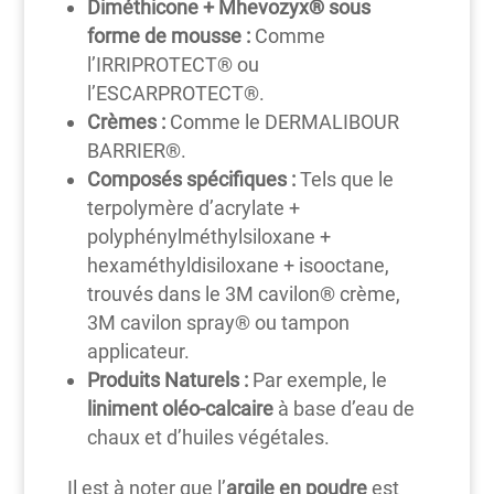
Diméthicone + Mhevozyx® sous
forme de mousse :
Comme
l’IRRIPROTECT® ou
l’ESCARPROTECT®.
Crèmes :
Comme le DERMALIBOUR
BARRIER®.
Composés spécifiques :
Tels que le
terpolymère d’acrylate +
polyphénylméthylsiloxane +
hexaméthyldisiloxane + isooctane,
trouvés dans le 3M cavilon® crème,
3M cavilon spray® ou tampon
applicateur.
Produits Naturels :
Par exemple, le
liniment oléo-calcaire
à base d’eau de
chaux et d’huiles végétales.
Il est à noter que l’
argile en poudre
est